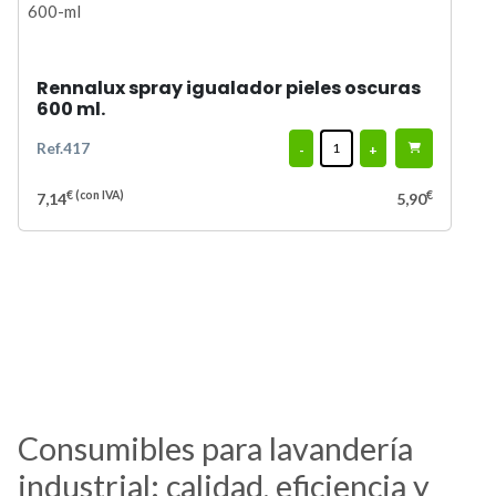
Rennalux spray igualador pieles oscuras
600 ml.
Ref.417
-
+
€
(con IVA)
€
7,14
5,90
Consumibles para lavandería
industrial: calidad, eficiencia y