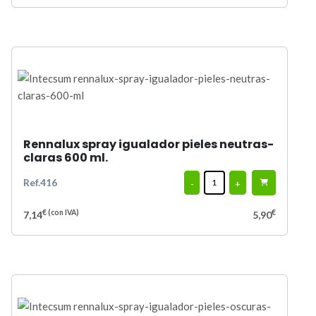
Rennalux spray igualador pieles neutras-
claras 600 ml.
Ref.416
-
+
€
(con IVA)
€
7,14
5,90